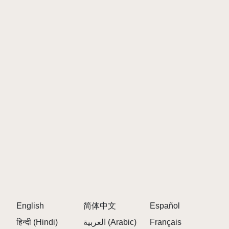
indem Sie weniger offensichtliche
Charakterkombinationen mischen.
\r\n
Verwenden Sie die Mute- und Solo-Funktionen
strategisch, um Ihre besten Feuerbeats
hervorzuheben.
\r\n
Achten Sie auf visuelle Hinweise, die auf geheime
Funktionen hinweisen.
\r\n
\r\n
WARUM SPRUNKI DAS NEUE UPDATE AUF
SPRUNKY.ORG ERNEUT SPIELEN?
\r\n
English
简体中文
Español
Sprunky.org bietet eine umfangreiche Bibliothek von
हिन्दी (Hindi)
العربية (Arabic)
Français
über 700 Sprunki Spielen mit flüssigem Gameplay