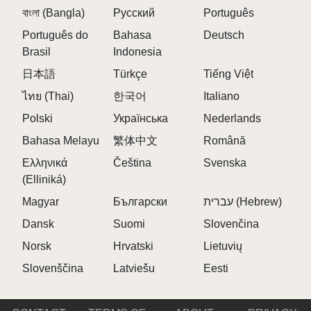
und lebendigen Schnittstellen. Treten Sie einer
বাংলা (Bangla)
Русский
Português
blühenden Community von Remix-Zauberern und
Português do
Bahasa
Deutsch
Stimmungsmachern bei, die ihre Kreativität im
Brasil
Indonesia
Sprunki-Spiel kontinuierlich vorantreiben. Teilen Sie
日本語
Türkçe
Tiếng Việt
Ihre Feuerbeats und vernetzen Sie sich mit anderen,
ไทย (Thai)
die Sprunki Incredibox.
한국어
Italiano
Polski
Українська
Nederlands
lieben\r\n
Bahasa Melayu
繁体中文
Română
Ελληνικά
FAQS ZU SPRUNKI WIEDERHOLUNG
Čeština
Svenska
(Elliniká)
AKTUALISIERT
Magyar
Български
עברית (Hebrew)
\r\n
Dansk
Suomi
Slovenčina
F: Wie viele Charaktere sind enthalten?
Norsk
Hrvatski
Lietuvių
A:
Das Spiel bietet 20 farbenfrohe Charaktere wie
Raddy, Vineria und Pinki.
Slovenščina
Latviešu
Eesti
\r\n