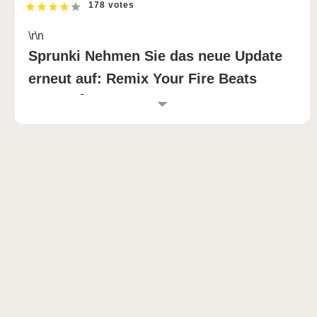
178 votes
\r\n
Sprunki Nehmen Sie das neue Update
erneut auf: Remix Your Fire Beats
Online 🎤🎵
\r\n
EINFÜHRUNG IN SPRUNKI
WIEDERHOLUNG AKTUALISIERT
\r\n
Sprunki Retake Updated ist ein spannender Sprunki
Mod, der das Sprunki Incredibox Spiel mit schärferen
Grafiken, gestochen scharfen Soundtracks und
lebendigen Animationen neu definiert. Dieses
Sprunki Spiel lädt Remix-Zauberer ein, einzigartige