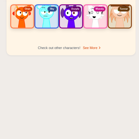
Oren
Sky
Durple
Wenda
Tunner
Check out other characters!
See More
Sprunki Popular Character Ranking
Oren - Beat Character
Sky - Effect Character
Durple - Melody Character
Wenda - Vocal Character
Tunner - Melody Character