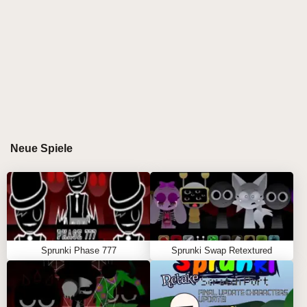
Tracks mit einer frischen Besetzung von Charakteren
zu komponieren und dabei klassischen Charme mit
modernem Glanz für eine unvergessliche
musikalische Reise zu verbinden. 🎤🎵
\r\n
GAMEPLAY-LEITFADEN FÜR SPRUNKI
Neue Spiele
RETAKE AKTUALISIERT
\r\n
Schritt-für-Schritt-Anleitung
\r\n
\r\n
Sprunki Phase 777
Sprunki Swap Retextured
Wählen Sie Charaktere aus, indem Sie sie mit der
Maus aus dem Menü auf die Bühne ziehen.
\r\n