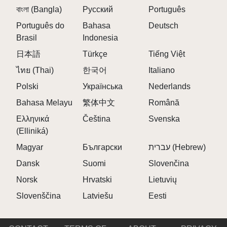
বাংলা (Bangla)
Русский
Português
erstellen. 🎤
\r\n
Português do
Bahasa
Deutsch
Achten Sie auf geheime Auslöser, die seltene
Brasil
Indonesia
visuelle Effekte und akustische Überraschungen
日本語
Türkçe
Tiếng Việt
freischalten.
ไทย (Thai)
한국어
Italiano
\r\n
Polski
Українська
Nederlands
Teilen Sie Ihre besten Mixe mit der Sprunki Online-
Community, um Feedback zu erhalten und andere
Bahasa Melayu
繁体中文
Română
zu inspirieren.
Ελληνικά
Čeština
Svenska
\r\n
(Elliniká)
\r\n
Magyar
Български
עברית (Hebrew)
Dansk
Suomi
Slovenčina
WHY PLAY SPRUNKI PHASE 13 DEFINITIVE
Norsk
Hrvatski
Lietuvių
ON SPRUNKY.ORG?
Slovenščina
Latviešu
Eesti
\r\n
Sprunky.org ist ein erstklassiges Ziel für Sprunki