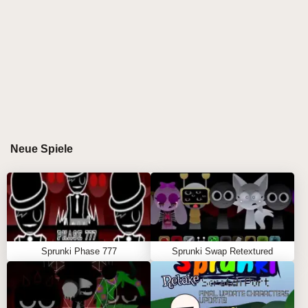
einer mysteriösen Gruppe von Charakteren und
einem Soundtrack voller unvorhersehbarer
Störungen und dunkler Untertöne
auseinanderzusetzen. Die atmosphärischen
visuellen Elemente und komplexen Klangebenen
des Mods erzeugen eine lebendige Klanglandschaft,
die die Spieler herausfordert, auf dieser epischen
musikalischen Reise zu wahren Stimmungsmachern
zu werden.
Neue Spiele
\r\n
GAMEPLAY-LEITFADEN FÜR SPRUNKI
PHASE 13 DEFINITIVE
Sprunki Phase 777
Sprunki Swap Retextured
\r\n
Schritt-für-Schritt-Anleitung