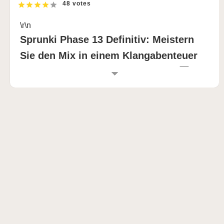
48 votes
\r\n
Sprunki Phase 13 Definitiv: Meistern
Sie den Mix in einem Klangabenteuer
mit grenzenlosen Möglichkeiten! 🎛️🌌
\r\n
EINFÜHRUNG IN SPRUNKI PHASE 13
ENDGÜLTIG
\r\n
Sprunki Phase 13 Definitive ist ein von Fans
erstellter Sprunki Incredibox Mod, der die dreizehnte
Phase mit einer reichhaltigen Erzählung und
innovativem Audiodesign neu definiert. Dieses
Sprunki Spiel lädt Remix-Zauberer dazu ein, sich mit