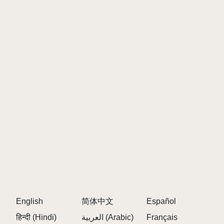
\r\n
Perfektionieren Sie Ihre Fire Beats: Passen Sie
Ihren Mix kontinuierlich an, um eine einzigartige
Stimmung zu erzeugen, die Ihre Fähigkeiten als
Remix-Assistent widerspiegelt.
\r\n
\r\n
Tipps zum Spielen von Sprunki Phase 13 Definitiv
\r\n
\r\n
Beginnen Sie mit einer Handvoll Charakteren, um
Ihren Groove zu finden, bevor Sie komplexe
Sounds überlagern. 🎼
\r\n
Experimentieren Sie mit kontrastierenden
English
简体中文
Español
Audiotexturen wie düsteren Synthesizern und
हिन्दी (Hindi)
العربية (Arabic)
Français
Glitch-Percussion, um herausragende Mixe zu