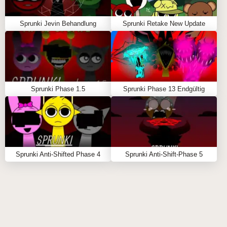
\r\n
\r\n
Sprunki Jevin Behandlung
Sprunki Retake New Update
Wählen Sie Ihre Sprunki Charaktere: Wählen Sie
mit der Maus Charaktere aus dem Menü aus und
ziehen Sie sie auf die Bühne, um Ihren Track zu
erstellen.
\r\n
Sprunki Phase 1.5
Sprunki Phase 13 Endgültig
Audioebenen verwalten: Klicken Sie auf
Charaktere auf der Bühne, um sie
stummzuschalten, auf Solo zu schalten (andere
zum Schweigen zu bringen) oder sie für eine
präzise Klangsteuerung zu entfernen.
Sprunki Anti-Shifted Phase 4
Sprunki Anti-Shift-Phase 5
\r\n
Schalten Sie Sprunki Mod-Geheimnisse frei:
Kombinieren Sie verschiedene Charaktere, um
versteckte Glitch-Effekte und spezielle
Animationen zu enthüllen, die exklusiv für diesen
Mod gelten.