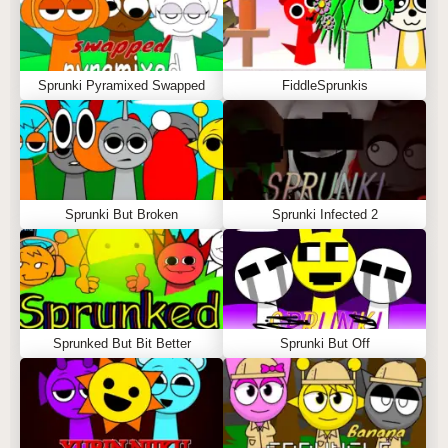
Sprunki Pyramixed Swapped
FiddleSprunkis
Sprunki But Broken
Sprunki Infected 2
Sprunked But Bit Better
Sprunki But Off