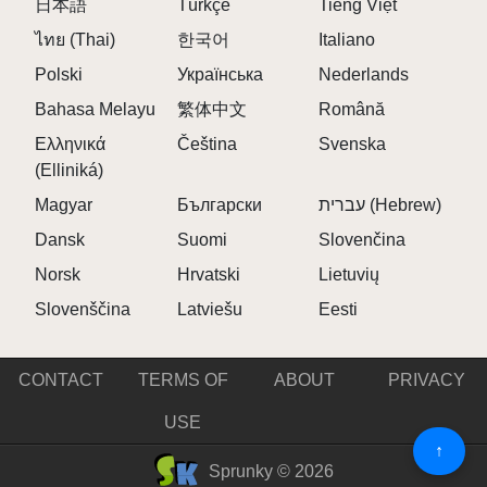
日本語
Türkçe
Tiếng Việt
ไทย (Thai)
한국어
Italiano
Polski
Українська
Nederlands
Bahasa Melayu
繁体中文
Română
Ελληνικά
Čeština
Svenska
(Elliniká)
Magyar
Български
עברית (Hebrew)
Dansk
Suomi
Slovenčina
Norsk
Hrvatski
Lietuvių
Slovenščina
Latviešu
Eesti
CONTACT
TERMS OF
ABOUT
PRIVACY
USE
↑
Sprunky © 2026