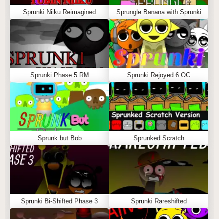
Sprunki Niiku Reimagined
Sprungle Banana with Sprunki
Sprunki Phase 5 RM
Sprunki Rejoyed 6 OC
Sprunk but Bob
Sprunked Scratch
Sprunki Bi-Shifted Phase 3
Sprunki Rareshifted