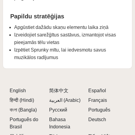
Papildu stratēģijas
Apgūstiet dažādu skaņu elementu laika ziņā
Izveidojiet sarežģītus sastāvus, izmantojot visas
pieejamās tēlu vietas
Izpētiet Sprunky mītu, lai iedvesmotu savus
muzikālos radījumus
English
简体中文
Español
हिन्दी (Hindi)
العربية (Arabic)
Français
বাংলা (Bangla)
Русский
Português
Português do
Bahasa
Deutsch
Brasil
Indonesia