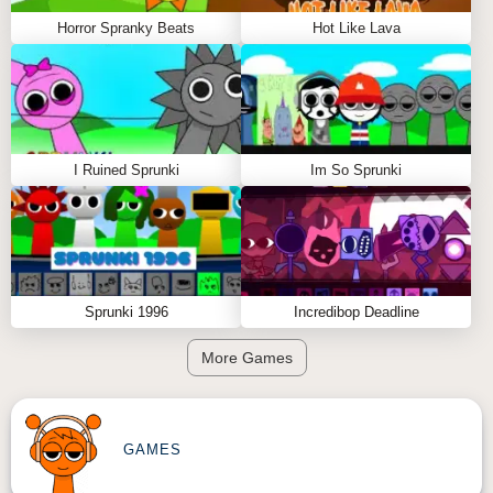
Horror Spranky Beats
Hot Like Lava
I Ruined Sprunki
Im So Sprunki
Sprunki 1996
Incredibop Deadline
More Games
GAMES