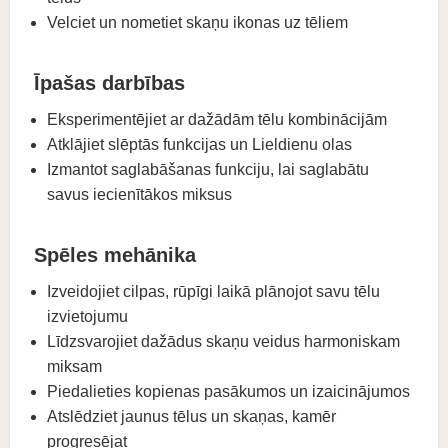
Velciet un nometiet skaņu ikonas uz tēliem
Īpašas darbības
Eksperimentējiet ar dažādām tēlu kombinācijām
Atklājiet slēptās funkcijas un Lieldienu olas
Izmantot saglabāšanas funkciju, lai saglabātu
savus iecienītākos miksus
Spēles mehānika
Izveidojiet cilpas, rūpīgi laikā plānojot savu tēlu
izvietojumu
Līdzsvarojiet dažādus skaņu veidus harmoniskam
miksam
Piedalieties kopienas pasākumos un izaicinājumos
Atslēdziet jaunus tēlus un skaņas, kamēr
progresējat