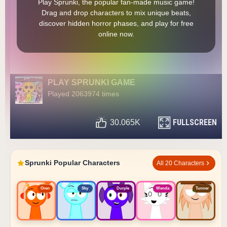
Play Sprunki, the popular fan-made music game!
Drag and drop characters to mix unique beats,
discover hidden horror phases, and play for free
online now.
PLAY SPRUNKI GAME
Played 2063974 times
FULLSCREEN
30.065K
Sprunki Popular Characters
All 20 Characters
Oren
Sky
Durple
Wenda
Tunner