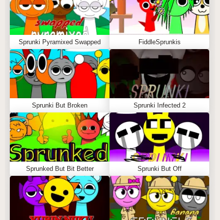
Sprunki Pyramixed Swapped
FiddleSprunkis
Sprunki But Broken
Sprunki Infected 2
Sprunked But Bit Better
Sprunki But Off