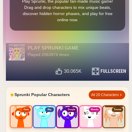
Play Sprunki, the popular fan-made music game!
Drag and drop characters to mix unique beats,
discover hidden horror phases, and play for free
online now.
PLAY SPRUNKI GAME
Played 2063974 times
FULLSCREEN
30.065K
Sprunki Popular Characters
All 20 Characters
Oren
Sky
Durple
Wenda
Tunner