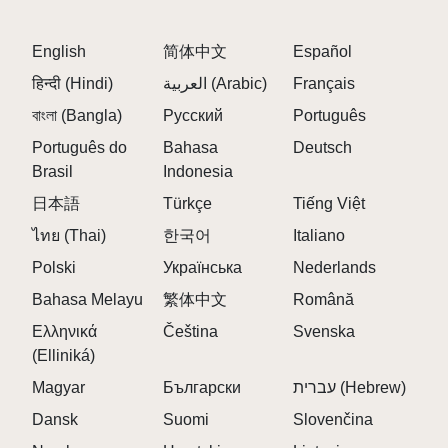
English
简体中文
Español
हिन्दी (Hindi)
العربية (Arabic)
Français
বাংলা (Bangla)
Русский
Português
Português do
Bahasa
Deutsch
Brasil
Indonesia
日本語
Türkçe
Tiếng Việt
ไทย (Thai)
한국어
Italiano
Polski
Українська
Nederlands
Bahasa Melayu
繁体中文
Română
Ελληνικά
Čeština
Svenska
(Elliniká)
Magyar
Български
עברית (Hebrew)
Dansk
Suomi
Slovenčina