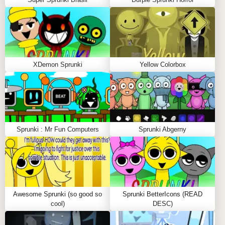
XDemon Sprunki
Yellow Colorbox
Sprunki : Mr Fun Computers
Sprunki Abgerny
Awesome Sprunki (so good so
Sprunki BetterIcons (READ
cool)
DESC)