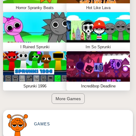
Horror Spranky Beats
Hot Like Lava
I Ruined Sprunki
Im So Sprunki
Sprunki 1996
Incredibop Deadline
More Games
GAMES