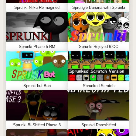
Sprunki Niiku Reimagined
Sprungle Banana with Sprunki
Sprunki Phase 5 RM
Sprunki Rejoyed 6 OC
Sprunk but Bob
Sprunked Scratch
Sprunki Bi-Shifted Phase 3
Sprunki Rareshifted