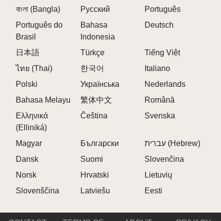
বাংলা (Bangla)
Русский
Português
wenn bestimmte Elementarkünstler interagieren.
\r\n
Português do
Bahasa
Deutsch
Diese Version belohnt Spieler, die nach „Primal
Brasil
Indonesia
Echoes“ suchen, geheimen High-Fidelity-Klängen,
日本語
Türkçe
Tiếng Việt
die eine viel tiefere Resonanz bieten als Ihr
ไทย (Thai)
한국어
Italiano
durchschnittlicher Sprunky Beat 💎.
Polski
Українська
Nederlands
\r\n
\r\n
Bahasa Melayu
繁体中文
Română
Ελληνικά
Čeština
Svenska
WARUM SPRUNKI ANTI-SHIFTED PHASE 4
(Elliniká)
AUF SPRUNKY.ORG SPIELEN?
Magyar
Български
עברית (Hebrew)
Dansk
Suomi
Slovenčina
\r\n
Norsk
Hrvatski
Lietuvių
Sprunky.org is the premier destination for fans of
Sprunki games. Wir hosten eine riesige Bibliothek mit
Slovenščina
Latviešu
Eesti
über 1.000 Titeln, wobei jeden Tag neue und trendige
Sprunki Mods hinzugefügt werden! Unsere Plattform