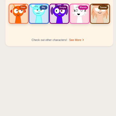
Oren
Sky
Durple
Wenda
Tunner
Check out other characters!
See More
Sprunki Popular Character Ranking
Oren - Beat Character
Sky - Effect Character
Durple - Melody Character
Wenda - Vocal Character
Tunner - Melody Character