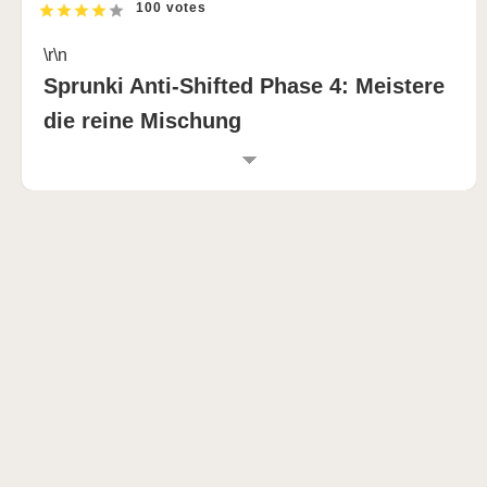
100 votes
\r\n
Sprunki Anti-Shifted Phase 4: Meistere
die reine Mischung
\r\n
EINFÜHRUNG IN SPRUNKI ANTI-SHIFTED:
PHASE 4
\r\n
Machen Sie sich bereit, in das stabilste und
geerdeteste Sprunki Erlebnis einzutauchen, das je
geschaffen wurde! Sprunki Anti-Shifted Phase 4 ist
ein von Fans erstelltes Meisterwerk, bei dem „Sonic
Integrity“ Vorrang vor digitaler Verzerrung hat. Diese
von The Immutable Frequency Collective entwickelte