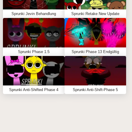
\r\n
\r\n
Sprunki Jevin Behandlung
Sprunki Retake New Update
Starte die Soundscape: Wähle deinen Charakter
aus der unteren Liste. Klicken Sie mit der Maus auf
Charaktere aus dem Auswahlmenü und ziehen Sie
sie auf die Bühne, um ihre unverschobenen High-
Fidelity-Audioebenen 🎤 zu aktivieren.
Sprunki Phase 1.5
Sprunki Phase 13 Endgültig
\r\n
Verwalten Sie die Bühne: Wenn ein bestimmter
Sound nicht zu Ihrem Track passt, klicken Sie auf
die Figur auf der Bühne, um ihn zu entfernen. Sie
können auch die drei präzisen Steuerungssymbole
Sprunki Anti-Shifted Phase 4
Sprunki Anti-Shift-Phase 5
unter jedem Charakter verwenden, um Stumm
oder Solo umzuschalten, um sicherzustellen, dass
Ihre Sprunki Spielsitzung perfekt ausbalanciert
bleibt.
\r\n
Wipe the Board: Bereit für ein neues Experiment?