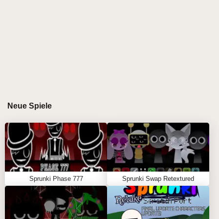
Ausgabe stellt eine standhafte Besetzung von
Charakteren vor, die Grundfrequenzen und „Primal
Power-Ups“ repräsentieren ☄️. Dieser Mod schafft
eine transparente Atmosphäre, in der jedes
Gesangsbeispiel und jede atmosphärische Textur
eine unerschütterliche Kraft darstellt. Es ist das
ultimative Ziel für jeden Stimmungsmacher, der der
Panne entfliehen und die rohe, unmodulierte
Wahrheit des spunki Universums genießen möchte.
Neue Spiele
\r\n
GAMEPLAY-ANLEITUNG FÜR SPRUNKI
ANTI-SHIFTED PHASE 4
Sprunki Phase 777
Sprunki Swap Retextured
\r\n
Schritt-für-Schritt-Anleitung