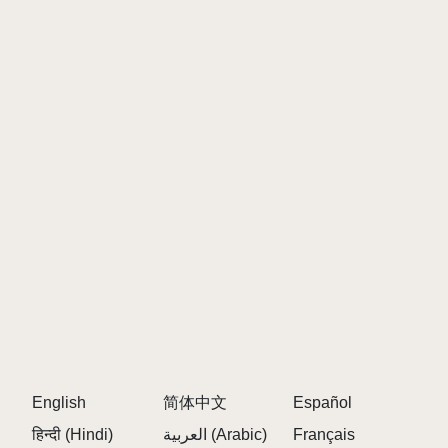
Klicken Sie auf das Aktualisierungssymbol oben
rechts, um sofort alle Sprunki-Charaktere zu
entfernen und mit der Herstellung Ihres nächsten
legendären Sprunki Mod-Meisterwerks zu
beginnen 🧹.
\r\n
\r\n
Tipps zum Spielen von Sprunki Anti-Shifted
Phase 4
\r\n
\r\n
Der Schlüssel zur Beherrschung dieses Sprunki
Online-Mods liegt in der Überlagerung mit
„unerschütterlicher Absicht“. Ziehen Sie nicht
einfach jedes Symbol.
English
简体中文
Español
\r\n
हिन्दी (Hindi)
العربية (Arabic)
Français
Achten Sie auf die „Kernresonanz“, die auftritt,