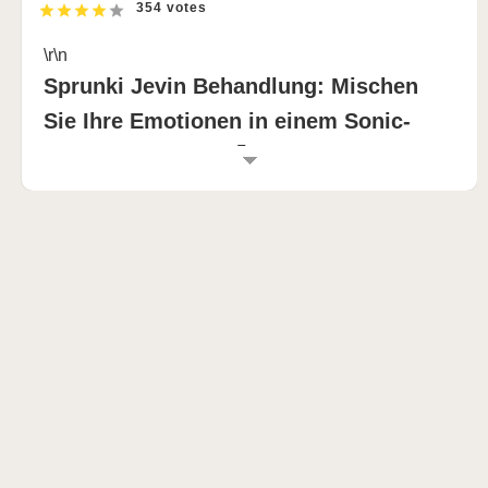
354 votes
\r\n
Sprunki Jevin Behandlung: Mischen
Sie Ihre Emotionen in einem Sonic-
Abenteuer neu! 🎶💀
\r\n
EINFÜHRUNG IN DIE SPRUNKI JEVIN
BEHANDLUNG
\r\n
Sprunki Jevin Die Behandlung ist eine mutige
Neuinterpretation der klassischen Sprunki Incredibox
Formel, die ihr eine kräftige Portion psychologischen
Horrors und emotionale Tiefe verleiht. Dieser Sprunki
Mod zeichnet sich durch seine stimmungsvolle