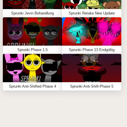
\r\n
Sprunki Jevin Behandlung
Sprunki Retake New Update
Schritt-für-Schritt-Anleitung
\r\n
\r\n
Wählen Sie Ihren Jevin-inspirierten Charakter:
Sprunki Phase 1.5
Sprunki Phase 13 Endgültig
Wählen Sie mit der Maus aus einer Reihe
einzigartig animierter Figuren aus und ziehen Sie
dann Ihre Wahl auf die Bühne, um ihren Sound zu
Ihrem Mix hinzuzufügen. 🎤
\r\n
Sprunki Anti-Shifted Phase 4
Sprunki Anti-Shift-Phase 5
Erstellen Sie Ihren emotionalen Track: Überlagern
Sie Rhythmen, Melodien und Effekte, um einen
Track zu erstellen, der die gesamte Bandbreite der
emotionalen Reise von Jevin einfängt. 🎹
\r\n
Kontrollieren Sie die Stimmung: Klicken Sie auf