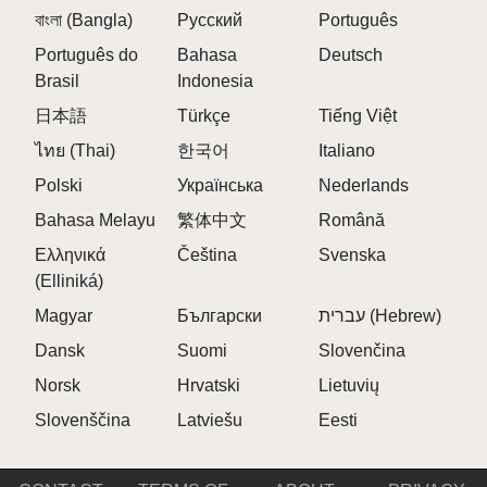
বাংলা (Bangla)
Русский
Português
ausdrucksstärkere Tracks zu erhalten, die in der
Sprunki Online-Community hervorstechen. 🎭
Português do
Bahasa
Deutsch
\r\n
Brasil
Indonesia
Follow the Visuals: Subtle shifts in background
日本語
Türkçe
Tiếng Việt
and character design can hint at secret features—
ไทย (Thai)
한국어
Italiano
stay alert! 🔍
Polski
Українська
Nederlands
\r\n
\r\n
Bahasa Melayu
繁体中文
Română
Ελληνικά
Čeština
Svenska
FAQS ZUR SPRUNKI JEVIN BEHANDLUNG
(Elliniká)
Magyar
Български
עברית (Hebrew)
\r\n
Dansk
Suomi
Slovenčina
F: Wie viele Zeichen sind in der Sprunki Jevin
Behandlung enthalten?
Norsk
Hrvatski
Lietuvių
A:
Der Mod enthält 20 verschiedene Sprunki
Slovenščina
Latviešu
Eesti
Zeichen, von Jevin und Pinki bis Mr. Fun Computer
und Simon, die jeweils ihre eigene emotionale Note