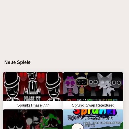
Grafik, seine ausdrucksstarken Klanglandschaften
und die rätselhafte Präsenz von Jevin aus – einem
Charakter, dessen eindringliche Ausstrahlung jede
Sitzung verändert. Vorbei sind die leuchtenden
Farben und die fröhliche Energie; Stattdessen
erwartet Sie eine Welt voller Düsternis, Spannung
und experimenteller Klangschichten. Dieser von
Muskmelon erstellte Mod entführt Sie in die
Gedanken von Jevin, wo jeder Takt und jede
Neue Spiele
Harmonie eine Geschichte ohne Worte erzählt. Wenn
Sie bereit sind, mit echtem Gefühl zu remixen, ist dies
Ihr nächstes Sprunki-Spiel, das Sie unbedingt
spielen müssen. 🎧🖤
\r\n
Sprunki Phase 777
Sprunki Swap Retextured
GAMEPLAY-ANLEITUNG FÜR SPRUNKI
JEVIN BEHANDLUNG