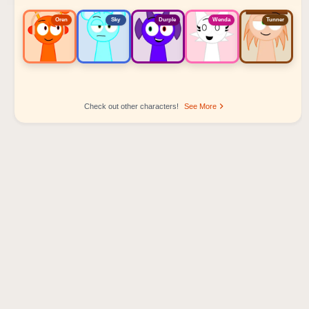
Oren
Sky
Durple
Wenda
Tunner
Check out other characters!
See More
Sprunki Popular Character Ranking
Oren - Beat Character
Sky - Effect Character
Durple - Melody Character
Wenda - Vocal Character
Tunner - Melody Character