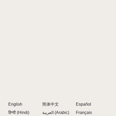
die drei Symbole unter einem Charakter, um ihn
stummzuschalten, auf Solo zu setzen oder zu
entfernen, sodass Sie die volle Kontrolle über Ihre
Klangkreation haben. 🎛️
\r\n
\r\n
Tipps zum Spielen Sprunki Jevin Behandlung
\r\n
\r\n
Emotionale Szenen freischalten: Einige
Charakterkombinationen lösen seltene
Bonusanimationen und versteckte Harmonien aus
– hören Sie aufmerksam zu und achten Sie auf
Veränderungen in der Atmosphäre! 👀
\r\n
English
简体中文
Español
Variieren Sie Ihre Ebenen: Versuchen Sie,
हिन्दी (Hindi)
العربية (Arabic)
Français
verschiedene Soundtypen zu mischen, um sattere,