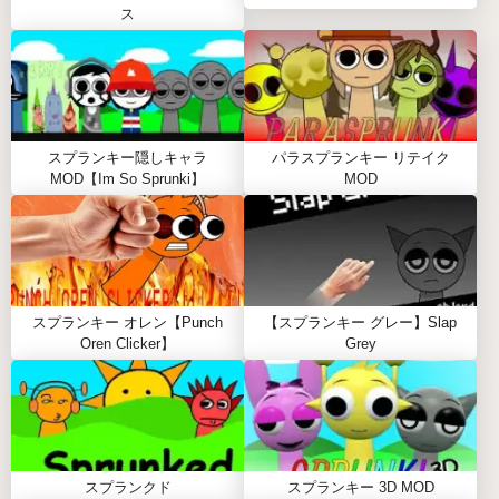
スプランキー・トレイフィックスのゲームプレ
ス
イガイド
ステップバイステップガイド
🎧 キャラクターを選ぶ：マウスを使って選択メニ
スプランキー隠しキャラ
パラスプランキー リテイク
ューからキャラクターをクリックし、ステージに
MOD【Im So Sprunki】
MOD
ドラッグします。各キャラクターは、ビート、ボ
ーカル、メロディー、エフェクトなどのユニーク
な音楽要素を提供します。
🎹 ミックスを作る：キャラクターを追加し続けて
さまざまなサウンドを組み合わせます。さまざま
スプランキー オレン【Punch
【スプランキー グレー】Slap
なアレンジを試して、自分だけのシグネチャート
Oren Clicker】
Grey
ラックを作りましょう。新しい組み合わせを試し
たいときは、ステージ上のキャラクターをクリッ
クすると削除できます。
🎼 個別のオーディオを制御する：ステージ上のキ
ャラクターの下にある3つのアイコンのいずれか
スプランクド
スプランキー 3D MOD
をクリックして、コンポジションを微調整しま