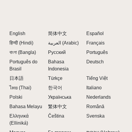
ターフェースは、カジュアルなバイブメーカーであ
れ、熱心なリミックスウィザードであれ、すべての
セッションを楽しいものにします。
💬 Sprunky.orgはコミュニティの交流も促進していま
English
简体中文
Español
す。URLをコピーして送信するだけで友達とウェブ
サイトを共有でき、コメントを残して意見やアイデ
हिन्दी (Hindi)
العربية (Arabic)
Français
ア、フィードバックを表現できます。多くのスプラ
বাংলা (Bangla)
Русский
Português
ンキー愛好家が積極的にディスカッションに参加
Português do
Bahasa
Deutsch
し、創造性とインスピレーションのための活気ある
Brasil
Indonesia
空間を生み出しています。
日本語
Türkçe
Tiếng Việt
🎶 「spunki」、「sprunky」、「Sprunkin」、また
ไทย (Thai)
한국어
Italiano
は最新の「Sprunked」体験を検索している場合で
Polski
Українська
Nederlands
も、Sprunky.orgは音楽ミキシングエンターテインメ
ントのための信頼できるハブであり続けます。
Bahasa Melayu
繁体中文
Română
Ελληνικά
Čeština
Svenska
スプランキー・トレイフィックスに関する
(Elliniká)
FAQ