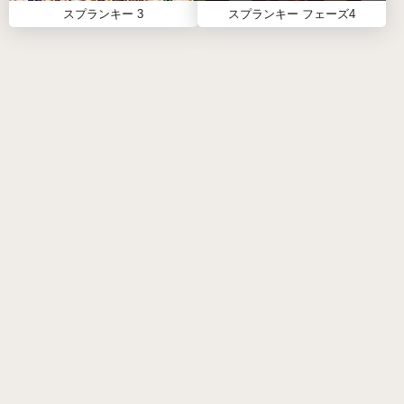
い。コミュニティの報告によると、予期しないグ
スプランキー 3
スプランキー フェーズ4
リッチが発生する可能性があります。
なぜSPRUNKY.ORGでスプランキー・トレイ
フィックスをプレイするべきか？
スプランキーゲームが好きなら、Sprunky.orgはそれ
らを楽しむための最高の場所の一つです。
🎵 このプラットフォームはスプランキーファン向け
に特別に構築され、現在コミュニティの才能ある開
発者によって作成された1000以上のゲームをホスト
しています。
🚀 新しいトレンドのスプランキーモッドが定期的に
追加されており、プレイヤーは常に新しいコンテン
ツを発見できます。
✨ スムーズな操作、高速な読み込み、魅力的なイン