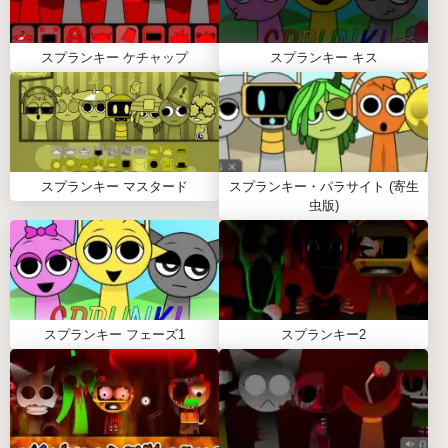
🎨 キャラクターのアニメーションを注意深く観察
しましょう。多くの視覚的手がかりが、異なるサ
スプランキー ケチャップ
スプランキー キス
ウンドがミックス内でどのように相互作用するか
を理解するのに役立ちます。
🎤 エフェクトを追加する前に、まずベース中心の
キャラクターとボーカル中心のキャラクターを組
み合わせてみてください。このアプローチは、リ
スプランキー マスタード
ミックスウィザードがより効率的にバランスの取
スプランキー・パラサイト (寄生
虫版)
れたトラックを構築するのに役立ちます。
✨ 「Trai」または「Max」という名前を入力する
と、限定サウンドとアニメーションを持つ特別な
ボーナスキャラクターがアンロックされます。
🎧 何も変更せずにコンポジションをしばらく再生
スプランキー フェーズ1
スプランキー2
してみましょう。このゲームの最も楽しい瞬間の
いくつかは、サウンドが自然にどのようにブレン
ドされるかを鑑賞することから生まれます。
⚠️ キャラクターをステージに配置した後、
Garnoldのアイコンをクリックしないでくださ