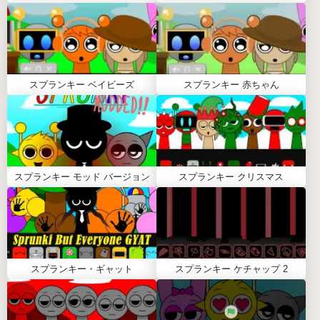
す。
キャラクターをミュートする
キャラクターをソロにする（他のすべてのキャ
ラクターをミュートする）
スプランキー ベイビーズ
スプランキー 赤ちゃん
ミックスからキャラクターを削除する
🔄 すべてを即座にリセット：右上隅の更新アイコ
ンをクリックすると、ステージからすべてのキャ
ラクターが削除され、ゼロから新しいコンポジシ
ョンの作成を始められます。
スプランキー モッド バージョン
スプランキー クリスマス
スプランキー・トレイフィックスをプレイするため
のヒント
🎵 利用可能なスロットをすべて埋めるのではな
く、少ないグループのキャラクターに焦点を当て
スプランキー・ギャット
スプランキー ケチャップ 2
ましょう。シンプルなアレンジの方が、よりクリ
ーンで満足感のあるファイアビートを生み出すこ
とがよくあります。