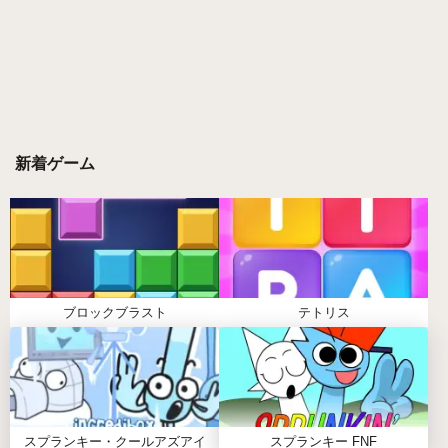
ーモッドプロジェクトとは異なり、スプランキー・
トレイフィックスは品質と独自性の哲学を大切にし
ています。このMODは、そのクリーンな芸術的方向
性、表現力豊かなスプランキーキャラクター、慎重
にバランスされたオーディオレイヤー、そして強い
コミュニティ主導のアイデンティティで知られるよ
うになりました。スムーズなメロディー、エネルギ
新着ゲーム
ッシュなリズム、または実験的なサウンドの組み合
わせを作成する場合でも、すべてのセッションが個
人的でやりがいのあるものに感じられます。✨
真の創造性を優先するスプランキー・オンライン体
験を求めているプレイヤーにとって、スプランキ
ブロックブラスト
テトリス
ー・トレイフィックスは、生き生きとしたサウン
ド、記憶に残るキャラクターデザイン、そして無限
の音楽的可能性にあふれた、さわやかな旅を提供し
ます。
スプランキー・クールアズアイ
スプランキー FNF