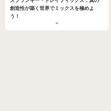
スプランキー・トレイフィックス：真の
創造性が築く世界でミックスを極めよ
う！
スプランキー・トレイフィックスとは
スプランキー・トレイフィックスは、ハンドクラフ
トされた創造性とアーティスティックな真実性を重
視することで、スプランキーモッドの世界で際立つ
ユニークな音楽ミキシングゲームです。Traiのビジ
ョンを中心に生まれ、Maxの技術的専門知識によっ
て支えられたこのスプランキーゲームは、誰もが知
る音楽制作体験を、洗練されたオーディオアドベン
チャーへと変えます。すべてのサウンド、キャラク
ターデザイン、ビジュアルディテールが意図的に作
り込まれていると感じられるでしょう。🎵
純粋な視覚的衝撃に焦点を当てた多くのスプランキ