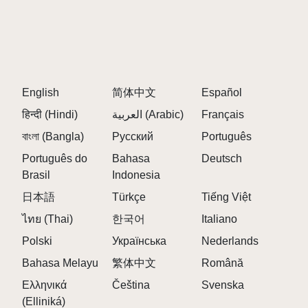
ニメーションを見つけてみてね。
新キャラはどうやって出すの？
フェーズを進めて特別な組み合わせを発見する
と、新しいキャラが解禁されるよ。
スマホで遊べるの？
English
简体中文
Español
うん、モバイルブラウザでフル機能が使えるから
どこでも楽しめる。
हिन्दी (Hindi)
العربية (Arabic)
Français
曲を保存できるの？
বাংলা (Bangla)
Русский
Português
もちろん！感染した音楽を保存して、みんなにシ
Português do
Bahasa
Deutsch
ェアできるよ。
Brasil
Indonesia
どんなシステムが必要？
日本語
普通のウェブブラウザと音が出れば、ほとんどの
Türkçe
Tiếng Việt
デバイスで動くよ。
ไทย (Thai)
한국어
Italiano
Polski
Українська
Nederlands
Bahasa Melayu
繁体中文
Română
Ελληνικά
Čeština
Svenska
(Elliniká)