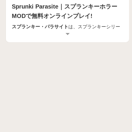
Sprunki Parasite｜スプランキーホラー
MODで無料オンラインプレイ!
スプランキー・パラサイト
は、スプランキーシリー
ズに不気味なひねりを加えたファン製ホラーMOD。
Incrediboxの音楽ミックスに寄生テーマを融合し、ゾ
クゾクするようなサウンドスケープを作り出せま
す。暗いビジュアルと不穏なリズムが織りなす没入
感は、ホラー好きにたまらない！
スプランキー・パラサイト（SPRUNKI
PARASITE）の遊び方
簡単に楽しめるステップをチェック：
キャラを配置
感染したキャラクターをドラッグ＆ドロップでステ
ージに。どのキャラも独特の不気味な音を持ってる