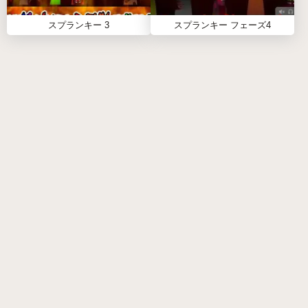
Sprunki Parasite スプランキーホラーMODって
何？
スプランキー 3
スプランキー フェーズ4
IncrediboxをベースにしたホラーMODで、感染キ
ャラと寄生サウンドで暗い音楽を作れるよ。
フェーズはどうやって進むの？
各レベルの音の組み合わせをマスターして、新し
いコンテンツを解禁していくんだ。
普通のIncrediboxと何が違うの？
ホラーテーマや寄生キャラ、暗いサウンドスケー
プが特徴で、全然違う雰囲気だよ。
全フェーズ最初から遊べるの？
前のレベルをクリアして特別な組み合わせを見つ
けるごとに、次のフェーズが開くよ。
自分で音を作れるの？
カスタム音は作れないけど、寄生サウンドの組み
合わせで無限に遊べるんだ。
オススメのキャラ組み合わせは？
いろんな感染キャラを試して、隠しボーナスやア