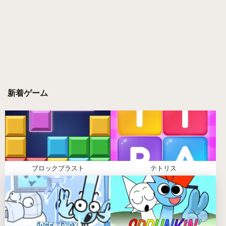
よ。
音をミックス
寄生的なビートを組み合わせて、オリジナルの暗い
音楽を作ろう。隠しコンボを見つけるのも楽しい！
シェアする
完成した不気味な曲を保存して、コミュニティで共
有。みんなの反応が楽しみだね。
新着ゲーム
スプランキー・パラサイト（SPRUNKI
PARASITE）の特徴
不気味なビジュアル
ブロックブラスト
テトリス
寄生テーマを反映したキャラデザインが、ゲームに
スリリングな雰囲気を与えてくれる。
独特な音響
恐ろしいメロディーと不穏なトーンが混ざり合っ