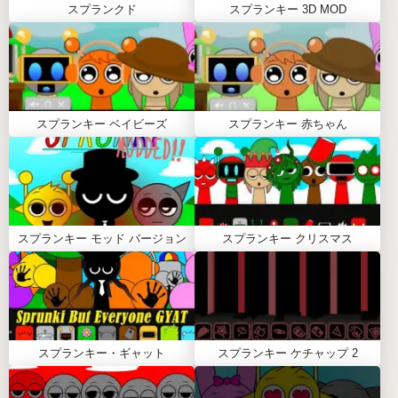
スプランクド
スプランキー 3D MOD
スプランキー・パラサイト（SPRUNKI
PARASITE）のキャラクター
オレンジ（Oren）
: 電子的な寄生ビートがクセに
スプランキー ベイビーズ
スプランキー 赤ちゃん
なる。
グレー
: 深い不気味なトーンで雰囲気を盛り上げ
る。
ガーノルド
: 暗い環境音でホラー感を強化。
スカイ
: 幻想的なホラー要素が神秘的。
スプランキー モッド バージョン
スプランキー クリスマス
SPRUNKI PARASITEが人気の理由
ホラーと音楽の融合
Incrediboxにない暗いテーマが新鮮で、創造力が試さ
れるよ。
スプランキー・ギャット
スプランキー ケチャップ 2
没入感がすごい