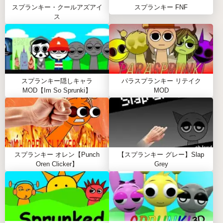
て、ゾクゾクする雰囲気を演出。
スプランキー・クールアズアイ
スプランキー FNF
ス
スプランキー隠しキャラ
音の組み合わせを極めると、アニメーションや効果
が解禁。ホラー感がさらにアップ！
スプランキー・パラサイト（SPRUNKI
スプランキー隠しキャラ
パラスプランキー リテイク
PARASITE）のフェーズ
MOD【Im So Sprunki】
MOD
フェーズ1-3
寄生サウンドと感染キャラの基本が楽しめる入門
編。
フェーズ4-6
スプランキー オレン【Punch
【スプランキー グレー】Slap
ホラーテーマが深まり、複雑な音の組み合わせに挑
Oren Clicker】
Grey
戦できる中級編。
フェーズ7-10
特別な効果付きのマスター向け暗黒コンポジショ
ン。