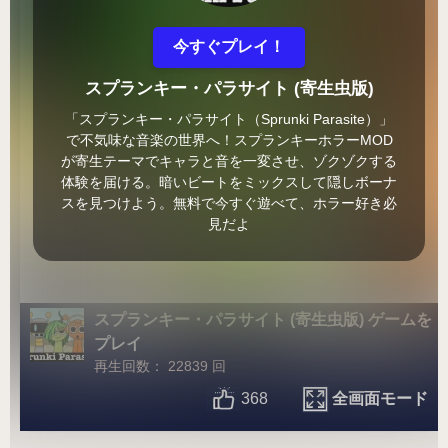
今すぐプレイ！
スプランキー・パラサイト (寄生虫版)
「スプランキー・パラサイト（Sprunki Parasite）」
で不気味な音楽の世界へ！スプランキーホラーMOD
が寄生テーマでキャラと音を一変させ、ゾクゾクする
体験を届ける。暗いビートをミックスして隠しボーナ
スを見つけよう。無料で今すぐ遊べて、ホラー好き必
見だよ
スプランキー・パラサイト (寄生虫版) ゲームを
プレイ
再生回数： 22839 回
全画面モード
368