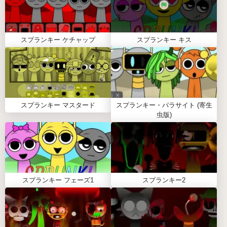
不気味なビジュアルと音が一体となって、ゾクゾク
が止まらない。
コミュニティが熱い
スプランキー ケチャップ
スプランキー キス
みんなで曲をシェアして、アイデアを出し合う楽し
さが最高！
スプランキー・パラサイト（SPRUNKI
スプランキー マスタード
スプランキー・パラサイト (寄生
PARASITE）を今すぐプレイ！
虫版)
ホラーな音楽体験を求めるなら、
Sprunki Parasite
がイチオシ！モバイルでもPCでも遊べて、フェーズ
を進めるごとに新しい驚きが。仲間と一緒に不気味
な傑作を作って、コミュニティで自慢しちゃおう。
さあ、暗闇の音楽旅へ出発だ★
スプランキー フェーズ1
スプランキー2
スプランキー・パラサイト（Sprunki
Parasite）よくある質問