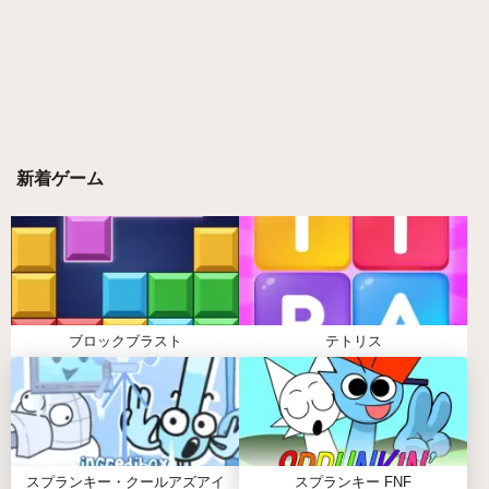
スプランキー ダンディの世界 2.0とは
スプランキー ダンディの世界 2.0は、前のバージョ
ンからキャラクターや音が大幅に増えた続編です。
まるでカラフルなおもちゃ箱をひっくり返したよう
な賑やかなステージで、個性豊かなキャラクターた
ちがそれぞれの音を奏でます。
新着ゲーム
ただドラッグ＆ドロップするだけでなく、キャラク
ター同士の組み合わせで意外なリズムが生まれるの
が面白いところ。注意が必要なのは、最初は音の数
が多いので「全部鳴らしたい！」と欲張りすぎると
ごちゃごちゃしやすい点です。少しずつ組み合わせ
を試していくのがコツですよ。
ブロックブラスト
テトリス
スプランキー ダンディの世界 2.0の遊び
方
スプランキー・クールアズアイ
スプランキー FNF