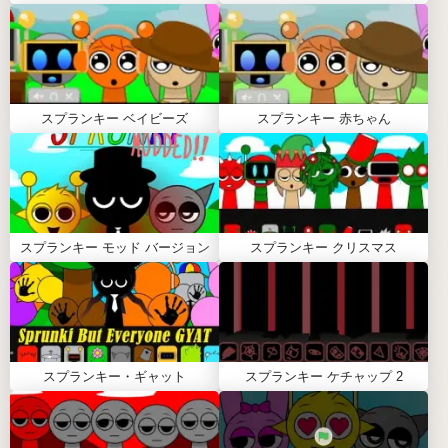
見た目が派手なキャラと地味めなキャラを組み合
わせると、意外と良いバランスになることがあり
ます。
スマホで遊ぶときは横画面にすると配置しやす
スプランキー ベイビーズ
スプランキー 赤ちゃん
く、操作が快適になります。
気に入ったリズムができたら、録画機能やスクリ
ーンショットで残しておくと後で見返せて楽しい
です。
よくある質問（FAQ）
スプランキー モッド バージョン
スプランキー クリスマス
Q: スプランキー ダンディの世界 2.0は無料で遊べま
すか？
A: はい、完全無料でブラウザ上で遊べます。登録や
ダウンロードは一切必要ありません。
Q: 1.0版と2.0版の違いは何ですか？
スプランキー・ギャット
スプランキー ケチャップ 2
A: 2.0版では新しいキャラクターが追加され、音のバ
リエーションやアニメーションがより豊かになって