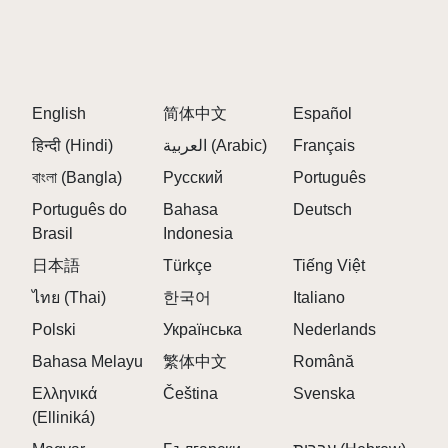
English
简体中文
Español
हिन्दी (Hindi)
العربية (Arabic)
Français
বাংলা (Bangla)
Русский
Português
Português do
Bahasa
Deutsch
Brasil
Indonesia
日本語
Türkçe
Tiếng Việt
ไทย (Thai)
한국어
Italiano
Polski
Українська
Nederlands
Bahasa Melayu
繁体中文
Română
Ελληνικά
Čeština
Svenska
(Elliniká)