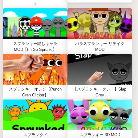
ステップガイド
ス
左側に並んでいるキャラクターの中から、気にな
ったものを選んでステージにドラッグして置く。
キャラクターの下にあるアイコンで音をミュート
したり、ソロ（他の音を消す）したり、削除した
りする。
スプランキー隠しキャラ
パラスプランキー リテイク
MOD【Im So Sprunki】
MOD
全体のバランスが崩れたら、右上のリセットボタ
ンで一気にクリア。
いろいろなキャラクターを試しながら、自分好み
のリズムを作っていく。
ポイントは「焦らず少しずつ試す」こと。最初は3〜
スプランキー オレン【Punch
【スプランキー グレー】Slap
5体くらいから始めるのがおすすめです。
Oren Clicker】
Grey
スプランキー ダンディの世界 2.0の攻略
似たテイストのキャラクターを先にまとめて置く
と、全体の雰囲気が整いやすいです。
音が重たく感じたら、ミュートやソロ機能を活用
スプランクド
スプランキー 3D MOD
して隙間を作る。