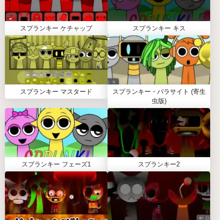
います。
Q: スマホでも問題なく遊べますか？
スプランキー ケチャップ
スプランキー キス
A: はい、スマホ対応していますが、画面が小さい場
合は指の操作に少し慣れが必要な場合があります。
Q: 隠し要素や特別な組み合わせはありますか？
A: 特定のキャラクター同士を組み合わせると、特別
な音や動きが出ることがあります。色々試してみる
スプランキー マスタード
スプランキー・パラサイト (寄生
のが一番です。
虫版)
まとめ
スプランキー ダンディの世界 2.0は、音楽を作るこ
との楽しさと、ダンディらしいカラフルで可愛い世
界観をしっかり味わえる作品です。気軽に始められ
スプランキー フェーズ1
スプランキー2
るのに、組み合わせを考えると意外と奥が深いのが
魅力。
少しでも興味が湧いたら、ブラウザで開いてみてく
ださい。きっと夢中になって時間を忘れて遊んでし