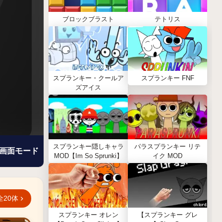
ブロックブラスト
テトリス
スプランキー・クールア
スプランキー FNF
ズアイス
スプランキー隠しキャラ
パラスプランキー リテ
画面モード
MOD【Im So Sprunki】
イク MOD
全20体
スプランキー オレン
【スプランキー グレ