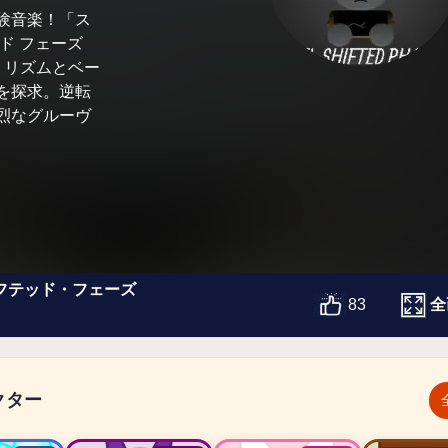
験音楽！「ス
ド フェーズ
くリズムとベー
を探求。逆転
烈なグルーヴ
フテッド・フェーズ
全
83
クター