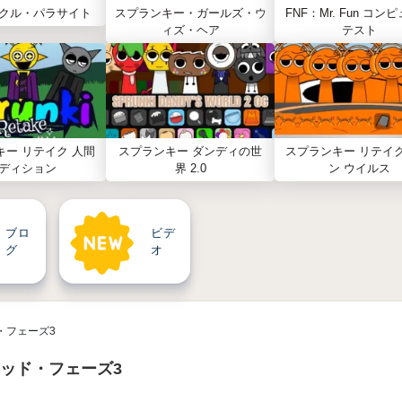
クル・パラサイト
スプランキー・ガールズ・ウ
FNF：Mr. Fun コン
ィズ・ヘア
テスト
キー リテイク 人間
スプランキー ダンディの世
スプランキー リテイク
ディション
界 2.0
ン ウイルス
ブロ
ビデ
グ
オ
・フェーズ3
ッド・フェーズ3