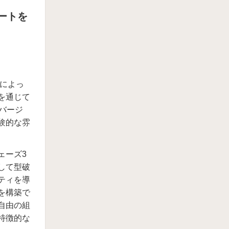
ートを
sによっ
を通じて
のバージ
験的な雰
ェーズ3
して型破
ティを導
を構築で
自由の組
特徴的な