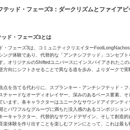
フテッド・フェーズ3：ダークリズムとファイアビ
テッド・フェーズ3とは
フェーズ3は、コミュニティクリエイターFootLongNacho
シング体験であり、代替的な「アンチシフテッド」コンセプト
。オリジナルのShiftedユニバースにインスパイアされたこ
逆方向にシフトさせることで異なる道を歩み、よりダークで実
焦点を当てる代わりに、スプランキー・アンチシフテッド・フ
スチャードなオーディオレイヤー、深みのあるベース要素、そ
ています。各キャラクターはユニークなサウンドアイデンティ
開とパワフルなグルーヴに満ちた没入感のあるコンポジション
キーキャラクター、代替的なサウンドデザイン、そして創造的
音楽体験を作り出すことを楽しむファンにとって、これは最も