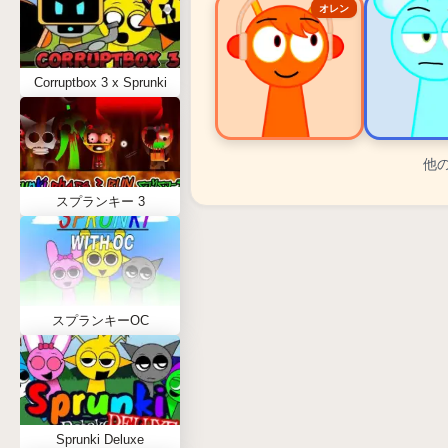
オレン
Corruptbox 3 x Sprunki
他
スプランキー 人気キャラク
スプランキー 3
オレン - ビートキャラクター
スカイ - エフェクトキャラクタ
ダープル - メロディキャラクタ
スプランキーOC
ウェンダ - ボーカルキャラクタ
タナー - メロディキャラクター
Sprunki Deluxe