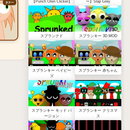
【Punch Oren Clicker】
ー】Slap Grey
タナー
スプランクド
スプランキー 3D MOD
スプランキー ベイビー
スプランキー 赤ちゃん
ズ
スプランキー モッド バ
スプランキー クリスマ
ージョン
ス