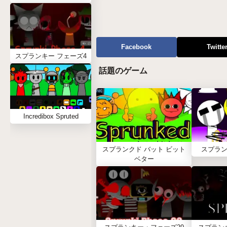
Facebook
Twitte
スプランキー フェーズ4
話題のゲーム
Incredibox Spruted
スプランクド バット ビット
スプラン
ベター