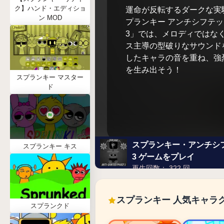
ク】ハンド・エディショ
運命が反転するダークな実
ン MOD
プランキー アンチシフテッ
3」では、メロディではな
ス主導の型破りなサウンド
したキャラの音を重ね、強
を生み出そう！
スプランキー マスター
ド
スプランキー・アンチシ
スプランキー キス
3 ゲームをプレイ
再生回数： 322 回
スプランキー 人気キャラ
スプランクド