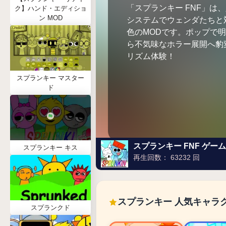
「スプランキー FNF」は
ク】ハンド・エディショ
ン MOD
システムでウェンダたちと
色のMODです。ポップで
ら不気味なホラー展開へ豹
リズム体験！
スプランキー マスター
ド
スプランキー FNF ゲー
スプランキー キス
再生回数： 63232 回
スプランキー 人気キャラ
スプランクド