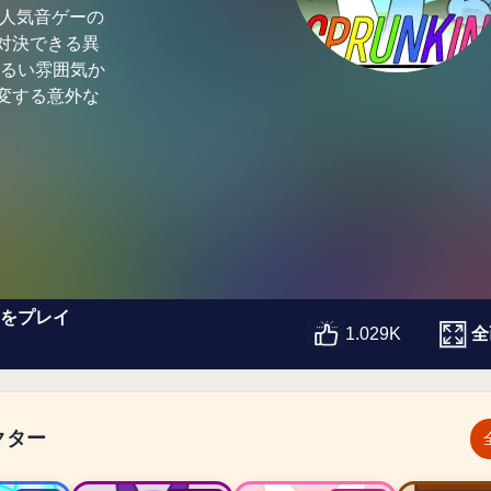
、人気音ゲーの
対決できる異
明るい雰囲気か
変する意外な
ムをプレイ
全
1.029K
クター