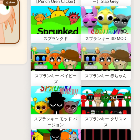
【Punch Oren Clicker】
ー】Slap Grey
タナー
スプランクド
スプランキー 3D MOD
スプランキー ベイビー
スプランキー 赤ちゃん
ズ
スプランキー モッド バ
スプランキー クリスマ
ージョン
ス