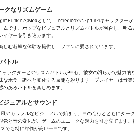
ニークなリズムゲーム
ght Funkin'のModとして、IncrediboxのSprunkiキャラクタ
ームです。ポップなビジュアルとリズムバトルが融合し、明る
レイヤーを引き込みます。
楽しむ新鮮な体験を提供し、ファンに愛されています。
とのバトル
ndaというキャラクターとのリズムバトルが中心。彼女の滑らかで魅力
味なホラー調へと変化する展開を彩ります。プレイヤーは音楽
感のあるバトルを楽しめます。
dのビジュアルとサウンド
、落書き風のカラフルなビジュアルで始まり、曲の進行とともにダー
視覚と音の変化が、ゲームのユニークな魅力を引き立てます。
リーズでも特に評価が高い一曲です。