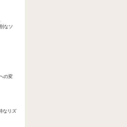
、
別なソ
への変
独特なリズ