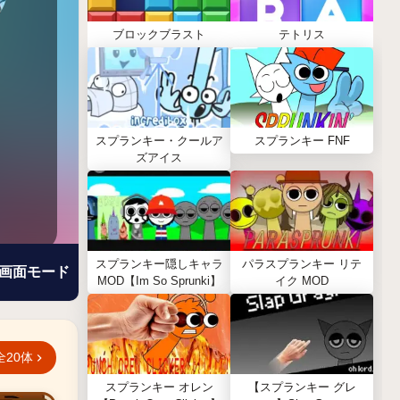
ブロックブラスト
テトリス
スプランキー・クールア
スプランキー FNF
ズアイス
スプランキー隠しキャラ
パラスプランキー リテ
画面モード
MOD【Im So Sprunki】
イク MOD
全20体
スプランキー オレン
【スプランキー グレ