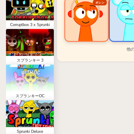
オレン
Corruptbox 3 x Sprunki
他
スプランキー 人気キャラク
スプランキー 3
オレン - ビートキャラクター
スカイ - エフェクトキャラクタ
ダープル - メロディキャラクタ
スプランキーOC
ウェンダ - ボーカルキャラクタ
タナー - メロディキャラクター
Sprunki Deluxe