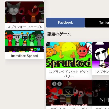
Facebook
Twitte
スプランキー フェーズ4
話題のゲーム
Incredibox Spruted
スプランクド バット ビット
スプラン
ベター