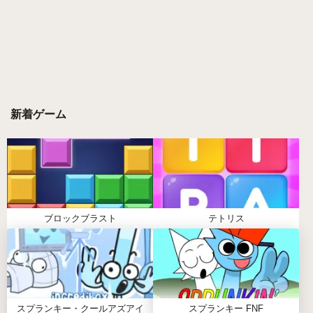
プレイヤーがSPRUNKI RETAKE 2.0をプレイ
する理由
プレイヤーは、Sprunki Retake 2.0の直感的なデザイ
ンと、音楽制作における自由度を気に入っていま
す。このゲームは、ユーザーが簡単に熱いビートを
新着ゲーム
作成し、さまざまな音楽スタイルを探求できるよう
にします。活気のあるコミュニティと無限のコラボ
レーションの可能性により、プレイヤーは自己表現
を楽しみ、仲間の音楽愛好家と繋がることができま
す。
ブロックブラスト
テトリス
SPRUNKI RETAKE 2.0の主な特徴
強化されたビジュアル:
各スプランキーキャラを
個性豊かに際立たせる、よりシャープなキャラク
ターデザインをお楽しみください。
スプランキー・クールアズアイ
スプランキー FNF
拡張されたサウンドライブラリ:
音楽制作プロセ