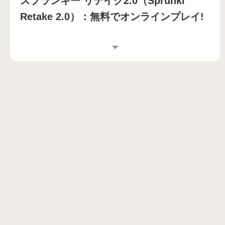
スプランキー リテイク2.0（Sprunki
Retake 2.0）：無料でオンラインプレイ!
スプランキー リテイク2.0（SPRUNKI
RETAKE 2.0）とは？
あなたの音楽的創造力が無限に広がる世界へ飛び込
みましょう！Sprunki Retake 2.0は、オリジナルの
Sprunki Retakeモッドの待望の続編であり、音楽ミ
キシング体験を向上させるために設計されていま
す。このエキサイティングなアップデートでは、強
化されたビジュアル、より広範なサウンドライブラ
リ、そして魅惑的なトラックをこれまで以上に簡単
に作成できる洗練されたゲームプレイメカニクスが
特徴です。長年のファンでも、初心者でも、Sprunki
Retake 2.0は創造性を刺激する洗練された魅力的な
体験をお約束します。