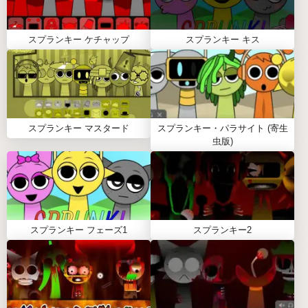
エフェクトを発見します。
保存して共有:
ミックスを完成させたら、保存し
スプランキー ケチャップ
スプランキー キス
てSprunkiコミュニティと共有しましょう！
スプランキー リテイク2.0（Sprunki Retake 2.0）を
プレイするためのヒント:
新しいリズムを発見するために、サウンドを自由
にミックスアンドマッチしてください。
スプランキー マスタード
スプランキー・パラサイト (寄生
強化されたビジュアルとサウンドライブラリを活
虫版)
用して、キャラクターを効果的に調整してくださ
い。
他のプレイヤーと繋がって、アイデアを共有し、
互いに刺激を与え合いましょう。
スプランキー フェーズ1
スプランキー2
スプランキー リテイク2.0（SPRUNKI
RETAKE 2.0）に関するFAQ
Q: Sprunki Retake 2.0をモバイルデバイスでプレイ