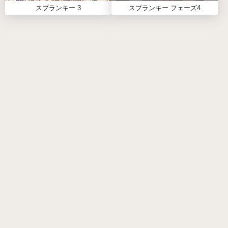
できますか？
スプランキー 3
スプランキー フェーズ4
A:
はい！このゲームはデスクトップとモバイルプラ
ットフォームの両方と完全に互換性があります。
Q: フルスクリーンモードは利用できますか？
A:
はい！没入型体験のためにフルスクリーンに切り
替えることができます。
Q: Sprunki Retake 2.0の作成者は誰ですか？
A:
これは、オリジナルのIncrediboxシリーズに触発
されたファンメイドのモッドで、熱心なコミュニテ
ィメンバーによって開発されました。
Q: 選択できるキャラクターはいくつですか？
A:
ユニークなデザインのキャラクターの拡張された
名簿があります。
Q: 新しいサウンドエフェクトはありますか？
A:
もちろんです！このゲームには、新鮮なビートを
備えた強化されたサウンドライブラリが含まれてい