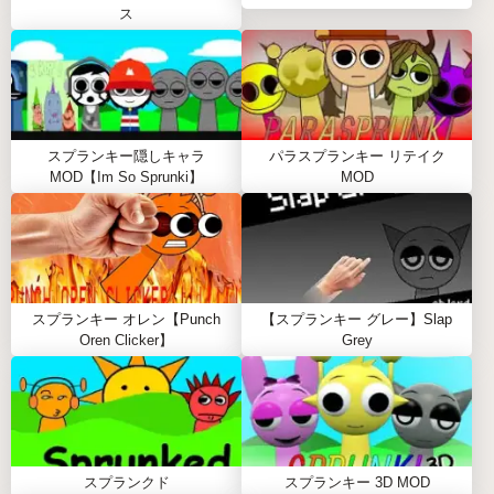
ス
スを強化する新しいサウンドエフェクトとビート
を発見してください。
改善されたゲームプレイメカニクス:
サウンドミ
キシングをより楽しくする、よりスムーズなイン
タラクションとペースを体験してください。
スプランキー隠しキャラ
パラスプランキー リテイク
MOD【Im So Sprunki】
MOD
SPRUNKI RETAKE 2.0をプレイするメリット
Sprunki Retake 2.0をプレイすることで、音楽制作
スキルが向上するだけでなく、サウンドを試すた
めの楽しくストレスのない環境も提供されます。
スプランキー オレン【Punch
【スプランキー グレー】Slap
ゲームのデザインは創造性を促進し、プレイヤー
Oren Clicker】
Grey
がさまざまなスタイルを簡単に切り替えることが
できるため、誰でもアクセスできます。
支援的なコミュニティはコラボレーションを促進
し、体験をさらに楽しいものにします。
スプランクド
スプランキー 3D MOD