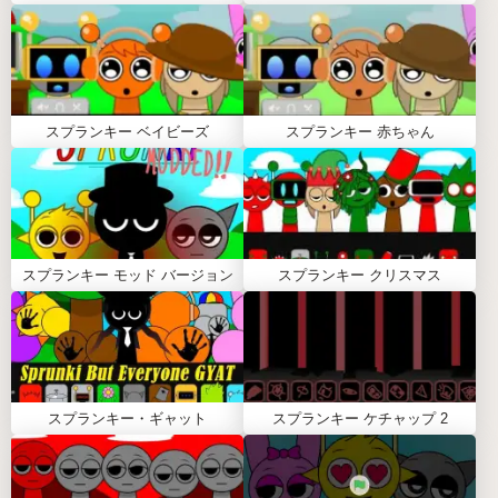
スプランキー リテイク2.0（SPRUNKI
RETAKE 2.0）のやり方
重要な注意: ロード時間
Sprunki Retake 2.0に飛び込む準備ができたら、ゲー
スプランキー ベイビーズ
スプランキー 赤ちゃん
ムのロードに30〜45秒かかります。ゲームがすべて
のエキサイティングな音楽要素を準備している間、
ロードアニメーションが表示されます。お待ちいた
だければ、きっとご満足いただけます！
ステップバイステップガイド:
スプランキー モッド バージョン
スプランキー クリスマス
キャラクターを選択:
ユニークなデザインの刷新
されたSprunkiキャラクターから選択します。
ユニークなトラックを作成:
キャラクターをサウ
ンドボードにドラッグアンドドロップして、ビー
スプランキー・ギャット
スプランキー ケチャップ 2
ト、メロディー、エフェクトを重ねます。
ボーナスをアンロック:
サウンドの組み合わせを
試して、隠されたアニメーションと限定サウンド