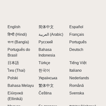
ます。
Q: 音楽作品を保存できますか？
A:
はい！トラックを保存してコミュニティと共有で
きます。
English
简体中文
Español
Q: このバージョンがオリジナルと異なる点は何です
हिन्दी (Hindi)
العربية (Arabic)
Français
か？
বাংলা (Bangla)
Русский
Português
A:
Sprunki Retake 2.0は、改善されたビジュアル、
ゲームプレイメカニクス、およびより広範なサウン
Português do
Bahasa
Deutsch
ドライブラリを提供します。
Brasil
Indonesia
日本語
Türkçe
Tiếng Việt
最後に
ไทย (Thai)
한국어
Italiano
Polski
Sprunki Retake 2.0は、音楽ミキシングジャンルにお
Українська
Nederlands
けるノスタルジアと革新のエキサイティングな融合
Bahasa Melayu
繁体中文
Română
を提供します。強化された機能と魅力的なコミュニ
Ελληνικά
Čeština
Svenska
ティを備えたこのモッドは、音楽的創造性を表現し
(Elliniká)
たい人に最適です。リミックスウィザードになり、