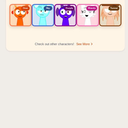
Oren
Sky
Durple
Wenda
Tunner
Check out other characters!
See More
Sprunki Popular Character Ranking
Oren - Beat Character
Sky - Effect Character
Durple - Melody Character
Wenda - Vocal Character
Tunner - Melody Character