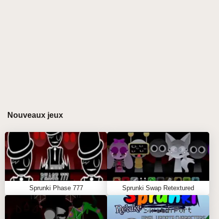
mod Sprunki se distingue par ses visuels
maussades, ses paysages sonores expressifs et la
présence énigmatique de Jevin, un personnage dont
l'ambiance envoûtante transforme chaque session.
Fini les couleurs vives et l’énergie joyeuse ; au lieu
de cela, vous découvrirez un monde saturé de
morosité, de suspense et de couches sonores
expérimentales. Créé par Muskmelon, ce mod vous
entraîne dans l'esprit de Jevin, où chaque battement
et harmonie raconte une histoire sans mots. Si vous
Nouveaux jeux
êtes prêt à remixer avec de vraies sensations, c'est
votre prochain jeu Sprunki incontournable. 🎧🖤
\r\n
GUIDE DE JEU POUR SPRUNKI JEVIN
Sprunki Phase 777
Sprunki Swap Retextured
TRAITEMENT