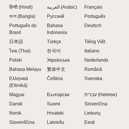
démarqueront dans la communauté en ligne
हिन्दी (Hindi)
العربية (Arabic)
Français
Sprunki. 🎭
বাংলা (Bangla)
Русский
Português
\r\n
Português do
Bahasa
Deutsch
Suivez les visuels : de subtils changements dans
Brasil
Indonesia
l'arrière-plan et la conception des personnages
peuvent laisser entrevoir des caractéristiques
日本語
Türkçe
Tiếng Việt
secrètes : restez vigilant ! 🔍
ไทย (Thai)
한국어
Italiano
\r\n
Polski
Українська
Nederlands
\r\n
Bahasa Melayu
繁体中文
Română
Ελληνικά
Čeština
Svenska
FAQ SUR SPRUNKI JEVIN TRAITEMENT
(Elliniká)
\r\n
Magyar
Български
עברית (Hebrew)
Q : Combien de personnages sont présentés
Dansk
Suomi
Slovenčina
dans le traitement Sprunki Jevin ?
Norsk
Hrvatski
Lietuvių
A :
Le mod comprend 20 caractères Sprunki distincts,
de Jevin et Pinki à Mr. Fun Computer et Simon,
Slovenščina
Latviešu
Eesti
chacun apportant sa propre saveur émotionnelle à