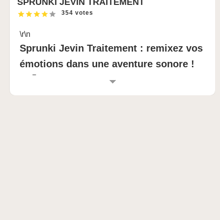
SPRUNKI JEVIN TRAITEMENT
354 votes
\r\n
Sprunki Jevin Traitement : remixez vos
émotions dans une aventure sonore !
🎶💀
\r\n
INTRODUCTION AU SPRUNKI JEVIN
TRAITEMENT
\r\n
Sprunki Jevin Treatment est une réinvention
audacieuse de la formule classique Sprunki
Incredibox, en lui insufflant une forte dose d'horreur
psychologique et de profondeur émotionnelle. Ce