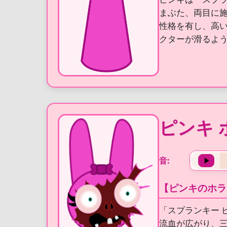
まぶた、両目に
性格を有し、高
クターが滑るよ
ピンキ 
音:
【ピンキのホラ
「スプランキー
流血が広がり、