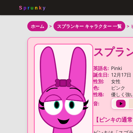
ホーム
>
スプランキー キャラクター 一覧
>
スプラン
英語名:
Pinki
誕生日:
12月17日
性別:
女性
色:
ピンク
性格:
優しく強
音:
【ピンキの通常
ピンキは「スプ