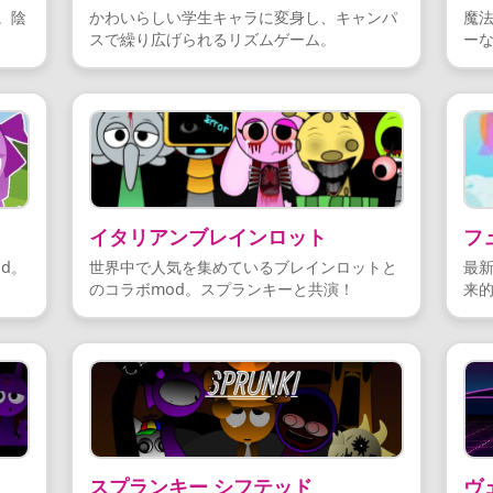
。陰
かわいらしい学生キャラに変身し、キャンパ
魔法
スで繰り広げられるリズムゲーム。
ー
イタリアンブレインロット
フ
d。
世界中で人気を集めているブレインロットと
最新
のコラボmod。スプランキーと共演！
来
スプランキー シフテッド
ヴ