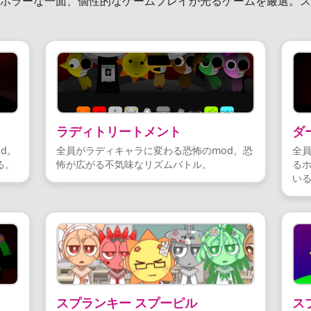
、ホラーな一面、個性的なゲームプレイが光るゲームを厳選。ス
ラディトリートメント
ダ
d。
全員がラディキャラに変わる恐怖のmod。恐
全
る。
怖が広がる不気味なリズムバトル。
るホ
い
スプランキー スプーピル
ス