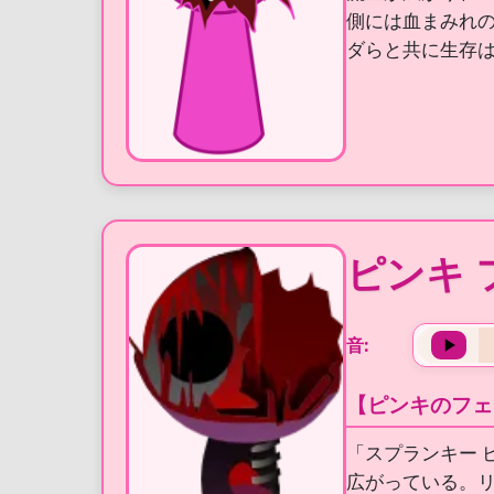
側には血まみれ
ダらと共に生存
ピンキ 
音:
【ピンキのフェ
「スプランキー 
広がっている。