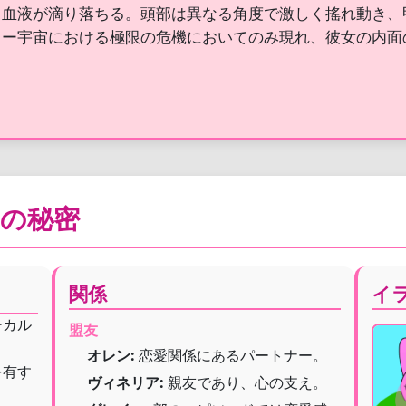
、血液が滴り落ちる。頭部は異なる角度で激しく搖れ動き、
キー宇宙における極限の危機においてのみ現れ、彼女の内面
キの秘密
関係
イ
ーカル
盟友
オレン:
恋愛関係にあるパートナー。
を有す
ヴィネリア:
親友であり、心の支え。