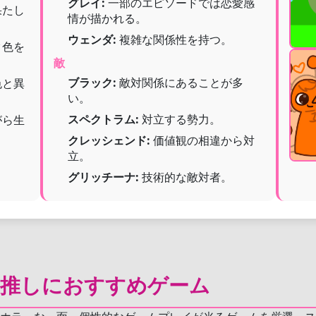
グレイ:
一部のエピソードでは恋愛感
果たし
情が描かれる。
。
ウェンダ:
複雑な関係性を持つ。
ク色を
敵
ブラック:
敵対関係にあることが多
色と異
い。
スペクトラム:
対立する勢力。
がら生
クレッシェンド:
価値観の相違から対
立。
グリッチーナ:
技術的な敵対者。
キ推しにおすすめゲーム