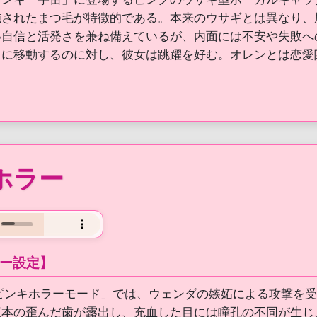
施されたまつ毛が特徴的である。本来のウサギとは異なり、
い自信と活発さを兼ね備えているが、内面には不安や失敗へ
うに移動するのに対し、彼女は跳躍を好む。オレンとは恋愛
ホラー
ー設定】
 ピンキホラーモード」では、ウェンダの嫉妬による攻撃を
三本の歪んだ歯が露出し、充血した目には瞳孔の不同が生じ